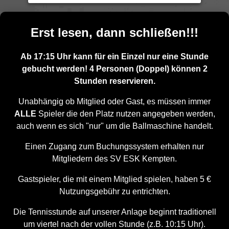
Erst lesen, dann schließen!!!
Mittwoch
8. Juli 2026
4
Ab 17:15 Uhr kann für ein Einzel nur eine Stunde
1 ESK
2
3
6
Sport
5 SBM
Center
tronik
Württ.
Tennis
shop
Verlag
gebucht werden! 4 Personen (Doppel) können 2
Court
Dsign
Stadler
Break
Platz
KE
Stunden reservieren.
06:15
Vorbei
Vorbei
Vorbei
Vorbei
Vorbei
Vorbei
bis 07:15 Uhr
Unabhängig ob Mitglied oder Gast, es müssen immer
07:15
Vorbei
Vorbei
Vorbei
Vorbei
Vorbei
Vorbei
ALLE
Spieler die den Platz nutzen angegeben werden,
bis 08:15 Uhr
08:15
auch wenn es sich "nur" um die Ballmaschine handelt.
Vorbei
Vorbei
Vorbei
Vorbei
Vorbei
Vorbei
bis 09:15 Uhr
09:15
Einen Zugang zum Buchungssystem erhalten nur
Vorbei
Vorbei
Vorbei
Vorbei
Vorbei
Vorbei
bis 10:15 Uhr
Mitgliedern des SV ESK Kempten.
10:15
Vorbei
Vorbei
Vorbei
Vorbei
Vorbei
Vorbei
bis 11:15 Uhr
Gastspieler, die mit einem Mitglied spielen, haben 5 €
11:15
Vorbei
Vorbei
Vorbei
Vorbei
Vorbei
Vorbei
bis 12:15 Uhr
Nutzungsgebühr zu entrichten.
12:15
Vorbei
Vorbei
Vorbei
Vorbei
Vorbei
Vorbei
bis 13:15 Uhr
Die Tennisstunde auf unserer Anlage beginnt traditionell
13:15
um viertel nach der vollen Stunde (z.B. 10:15 Uhr).
Vorbei
Vorbei
Vorbei
Vorbei
Vorbei
Vorbei
bis 14:15 Uhr