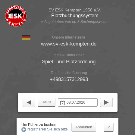
SV ESK Kempten 1958 e.V.
Platzbuchungssystem
» Angetrieben von
ep-3 Buchungssystem
Unsere Internetseite
www.sv-esk-kempten.de
Infos & Bilder über
Spiel- und Platzordnung
Telefonische Buchung
+4983157312993
Heute
Um Plätze zu buchen,
?
registrieren Sie sich bitte